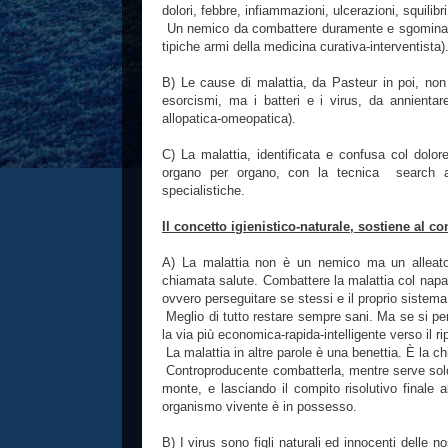
dolori, febbre, infiammazioni, ulcerazioni, squili
Un nemico da combattere duramente e sgominare f
tipiche armi della medicina curativa-interventista)
B) Le cause di malattia, da Pasteur in poi, non 
esorcismi, ma i batteri e i virus, da annientar
allopatica-omeopatica).
C) La malattia, identificata e confusa col dolor
organo per organo, con la tecnica search a
specialistiche.
Il concetto igienistico-naturale, sostiene al c
A) La malattia non è un nemico ma un alleato
chiamata salute. Combattere la malattia col napal
ovvero perseguitare se stessi e il proprio sistem
Meglio di tutto restare sempre sani. Ma se si perd
la via più economica-rapida-intelligente verso il rip
La malattia in altre parole è una benettia. È la c
Controproducente combatterla, mentre serve solo 
monte, e lasciando il compito risolutivo finale al
organismo vivente è in possesso.
B) I virus sono figli naturali ed innocenti delle 