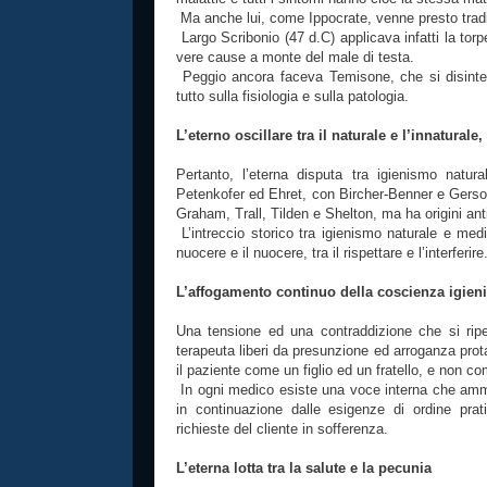
Ma anche lui, come Ippocrate, venne presto tradito 
Largo Scribonio (47 d.C) applicava infatti la torp
vere cause a monte del male di testa.
Peggio ancora faceva Temisone, che si disint
tutto sulla fisiologia e sulla patologia.
L’eterno oscillare tra il naturale e l’innaturale,
Pertanto, l’eterna disputa tra igienismo nat
Petenkofer ed Ehret, con Bircher-Benner e Gerso
Graham, Trall, Tilden e Shelton, ma ha origini an
L’intreccio storico tra igienismo naturale e medic
nuocere e il nuocere, tra il rispettare e l’interferire
L’affogamento continuo della coscienza igieni
Una tensione ed una contraddizione che si rip
terapeuta liberi da presunzione ed arroganza protag
il paziente come un figlio ed un fratello, e non
In ogni medico esiste una voce interna che ammo
in continuazione dalle esigenze di ordine prati
richieste del cliente in sofferenza.
L’eterna lotta tra la salute e la pecunia