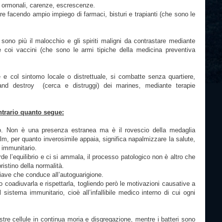
bri ormonali, carenze, escrescenze.
acendo ampio impiego di farmaci, bisturi e trapianti (che sono le
.
sono più il malocchio e gli spiriti maligni da contrastare mediante
e coi vaccini (che sono le armi tipiche della medicina preventiva
e e col sintomo locale o distrettuale, si combatte senza quartiere,
nd destroy (cerca e distruggi) dei marines, mediante terapie
ontrario quanto segue:
. Non è una presenza estranea ma è il rovescio della medaglia
m, per quanto inverosimile appaia, significa napalmizzare la salute,
a immunitario.
e l’equilibrio e ci si ammala, il processo patologico non è altro che
ristino della normalità.
hiave che conduce all’autoguarigione.
coadiuvarla e rispettarla, togliendo però le motivazioni causative a
 sistema immunitario, cioè all’infallibile medico interno di cui ogni
nostre cellule in continua moria e disgregazione, mentre i batteri sono