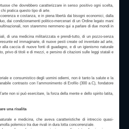
rtuose che dovrebbero caratterizzare in senso positivo ogni scelta,
hi pratica questo tipo di arte.
coerenza e costanza, e in piena libertà dai bisogni economici, dalla
iduo, dai condizionamenti politico-mercenari di un Ordine legato mani
e multinazionali, non staremmo nemmeno qui a parlare di due mondi in
ali, di una medicina militarizzata e prendi-tutto, di un pozzo-senza
presunte ed immaginarie, di nuove pesti create od inventate ad arte,
 alla caccia di nuove fonti di guadagno, e di un igienismo naturale
o, privo di titoli e di mezzi, e persino di citazioni sulle leggi statali e
ale e consumistico degli uomini odierni, non è tanto la salute e la
sanabile contrasto con l’ammonimento di Erofilo (300 a.C), fondatore
te non si può esercitare, la forza della mente e dello spirito latita,
are una risalita
mo naturale e medicina, che aveva caratteristiche di intreccio quasi-
ramolla polemico tra due rivali in dura lotta concorrenziale.