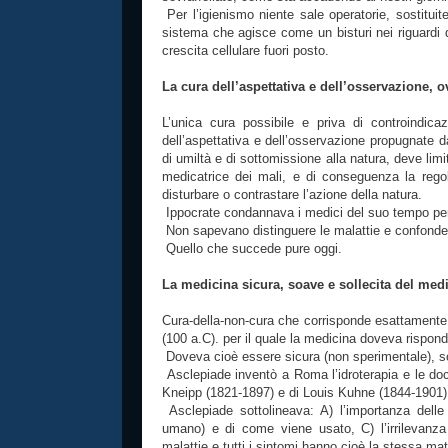
Per l’igienismo niente sale operatorie, sostituite 
sistema che agisce come un bisturi nei riguardi 
crescita cellulare fuori posto.
La cura dell’aspettativa e dell’osservazione, o
L’unica cura possibile e priva di controindica
dell’aspettativa e dell’osservazione propugnate d
di umiltà e di sottomissione alla natura, deve lim
medicatrice dei mali, e di conseguenza la reg
disturbare o contrastare l’azione della natura.
Ippocrate condannava i medici del suo tempo per
Non sapevano distinguere le malattie e confonde
Quello che succede pure oggi.
La medicina sicura, soave e sollecita del med
Cura-della-non-cura che corrisponde esattamente 
(100 a.C). per il quale la medicina doveva risponde
Doveva cioè essere sicura (non sperimentale), soa
Asclepiade inventò a Roma l’idroterapia e le do
Kneipp (1821-1897) e di Louis Kuhne (1844-1901)
Asclepiade sottolineava: A) l’importanza dell
umano) e di come viene usato, C) l’irrilevanza e
malattie e tutti i sintomi hanno cioè la stessa mat