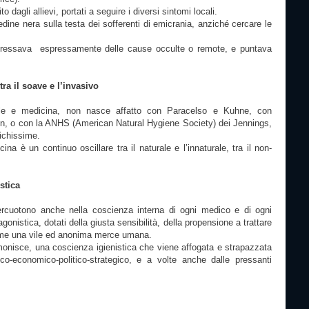
dagli allievi, portati a seguire i diversi sintomi locali.
edine nera sulla testa dei sofferenti di emicrania, anziché cercare le
eressava espressamente delle cause occulte o remote, e puntava
 tra il soave e l’invasivo
urale e medicina, non nasce affatto con Paracelso e Kuhne, con
n, o con la ANHS (American Natural Hygiene Society) dei Jennings,
tichissime.
ina è un continuo oscillare tra il naturale e l’innaturale, tra il non-
.
stica
ercuotono anche nella coscienza interna di ogni medico e di ogni
onistica, dotati della giusta sensibilità, della propensione a trattare
 come una vile ed anonima merce umana.
nisce, una coscienza igienistica che viene affogata e strapazzata
co-economico-politico-strategico, e a volte anche dalle pressanti