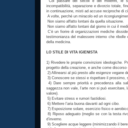
Col passare dei secoli e dei millenni, le s
incompatibilità, separazione e divorzio totale, fin
in continuazione, misti ad accuse reciproche di ci
A volte, perché un miracolo ed un ricongiungimen
Non siamo affatto lontani da quella situazione.
Non siamo affatto lontani dal giorno in cui il medic
C’è un fiorire di organizzazioni mediche dissident
testimonianza del malessere interno che ribolle 
della medicina.
LO STILE DI VITA IGIENISTA
1) Rivedere le proprie convinzioni ideologiche.
progetto della creazione, e anche come discorso e
2) Allinearsi al più presto alle esigenze vegane 
3) Conoscere se stessi e rispettare il prossimo, s
4) Dare sempre priorità e precedenza alla sal
saggezza non vale, l’arte non si può esercitare, l
valore).
5) Evitare stress e rumori fastidiosi.
6) Mettere l’aria buona davanti ad ogni cibo.
7) Esposizione solare, esercizio fisico e aerobic
8) Riposo adeguato (meglio se con la testa rivo
d’inverno.
9) Scegliere acque leggere (minimizzando il bere