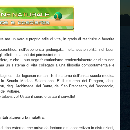
ma un vero e proprio stile di vita, in grado di restituire o favorire
cientifico, nell'esperienza prolungata, nella sostenibilità, nel buon
i effetti eclatanti dei primissimi mesi.
 diete, e che il suo vega-fruttarianismo tendenzialmente crudista non
 un sistema di vita collegato a una filosofia comportamentale e
artaginesi, dei legionari romani. E' il sistema dell'unica scuola medica
e la Scuola Medica Salernitana. E' il sistema dei Pitagora, degli
esù, degli Archimede, dei Dante, dei San Francesco, dei Boccaccio,
ei Voltaire.
 televisive! Usate il cuore e usate il cervello!
ali attinenti la malattia:
i tipo esterno, che arriva da lontano e si concretizza in disfunzioni,