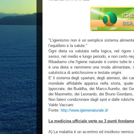
"L’igienismo non è un semplice sistema alimentare 
l’equilibrio e la salute."
Ogni dieta va valutata nella logica, nel rigore s
senso, nel medio e lungo periodo, e non certo negl
Ribadiamo che l'igiene naturale è contro tutte le
è una dieta e nemmeno una moda alimentare, ma
salutistica di antichissime e testate origini.
E' il sistema degli spartani, degli ateniesi, dei c
mondiale affidabile apparsa nella storia, qual
Ippocrate, dei Buddha, dei Marco Aurelio, dei G
dei Maometto, dei Leonardo, dei Bruno Giordano, d
Non fatevi condizionare dagli spot e dalle rubriche
Valdo Vaccaro
Fonte:
http://www.igienenaturale.it/
La medicina ufficiale verte su 3 punti fondament
A) La malattia è un acerrimo ed insidioso nemico d