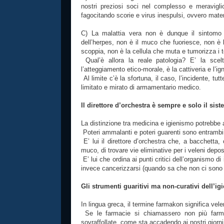
nostri preziosi soci nel complesso e meraviglio
fagocitando scorie e virus inespulsi, ovvero mater
C) La malattia vera non è dunque il sintomo 
dell’herpes, non è il muco che fuoriesce, non è 
scoppia, non è la cellula che muta e tumorizza i t
Qual’è allora la reale patologia? E’ la scelta
l’atteggiamento etico-morale, è la cattiveria e l’i
Al limite c’è la sfortuna, il caso, l’incidente, t
limitato e mirato di armamentario medico.
Il direttore d’orchestra è sempre e solo il si
La distinzione tra medicina e igienismo potrebbe ap
Poteri ammalanti e poteri guarenti sono entrambi
E’ lui il direttore d’orchestra che, a bacchetta, o
muco, di trovare vie eliminative per i veleni deposit
E’ lui che ordina ai punti critici dell’organismo di
invece cancerizzarsi (quando sa che non ci sono p
Gli strumenti guaritivi ma non-curativi dell’i
In lingua greca, il termine farmakon significa vele
Se le farmacie si chiamassero non più farm
sovraffollate, come sta accadendo ai nostri giorni