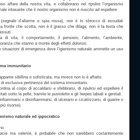
so affare della nostra vita, e collaborano nel ripulire l’organismo
iale intasante che il nostro organismo non è riuscito ad espellere.
(segnale d’allarme e spia rossa), non è lo sbrocco di essudati
la fronte che scotta, non è il grasso che dilaga, non è la testa che
essuti.
 di vita, il comportamento, il pensiero, l’alimento, l’ambiente,
gnoranza che stanno a monte degli effetti dolorosi.
utte situazioni di emergenza dove l’igienismo naturale ammette un uso
stema immunitario
parire sibillina e sofisticata, ma invece non lo è affatto.
 di esclusiva pertinenza del sistema immunitario.
rdina al corpo di accaldarsi e sfebbrarsi, di ripulirsi ed espellere il
ati sotto la pelle, tramite le pustolette e gli herpes labiali e genitali.
 infiammarsi o disinfiammarsi, di ulcerarsi e cicatrizzarsi, di guarire o
iù risorse).
gienismo naturale ed ippocratico
no.
acie ma velenìe, è probabile che non sarebbero costantemente
.