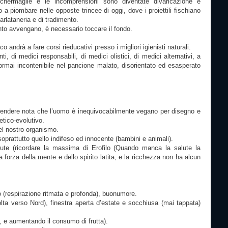
chermaglie e le incomprensioni sono diventate divaricazione e
o a piombare nelle opposte trincee di oggi, dove i proiettili fischiano
arlataneria e di tradimento.
to avvengano, è necessario toccare il fondo.
o andrà a fare corsi rieducativi presso i migliori igienisti naturali.
i, di medici responsabili, di medici olistici, di medici alternativi, a
ormai incontenibile nel pancione malato, disorientato ed esasperato
 Prendere nota che l’uomo è inequivocabilmente vegano per disegno e
tico-evolutivo.
del nostro organismo.
oprattutto quello indifeso ed innocente (bambini e animali).
ute (ricordare la massima di Erofilo (Quando manca la salute la
a forza della mente e dello spirito latita, e la ricchezza non ha alcun
o (respirazione ritmata e profonda), buonumore.
lta verso Nord), finestra aperta d’estate e socchiusa (mai tappata)
, e aumentando il consumo di frutta).