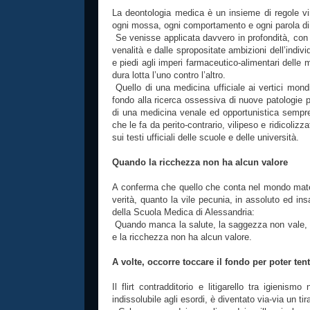
La deontologia medica è un insieme di regole vi
ogni mossa, ogni comportamento e ogni parola di c
Se venisse applicata davvero in profondità, con 
venalità e dalle spropositate ambizioni dell’indiv
e piedi agli imperi farmaceutico-alimentari dell
dura lotta l’uno contro l’altro.
Quello di una medicina ufficiale ai vertici mondi
fondo alla ricerca ossessiva di nuove patologie 
di una medicina venale ed opportunistica sempre
che le fa da perito-contrario, vilipeso e ridicolizzat
sui testi ufficiali delle scuole e delle università.
Quando la ricchezza non ha alcun valore
A conferma che quello che conta nel mondo materi
verità, quanto la vile pecunia, in assoluto ed in
della Scuola Medica di Alessandria:
Quando manca la salute, la saggezza non vale, l’ar
e la ricchezza non ha alcun valore.
A volte, occorre toccare il fondo per poter tent
Il flirt contradditorio e litigarello tra igienis
indissolubile agli esordi, è diventato via-via un ti