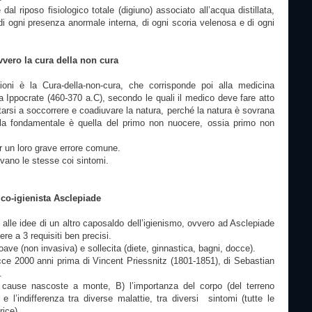
dal riposo fisiologico totale (digiuno) associato all’acqua distillata,
di ogni presenza anormale interna, di ogni scoria velenosa e di ogni
vvero la cura della non cura
zioni è la Cura-della-non-cura, che corrisponde poi alla medicina
a Ippocrate (460-370 a.C), secondo le quali il medico deve fare atto
itarsi a soccorrere e coadiuvare la natura, perché la natura è sovrana
ola fondamentale è quella del primo non nuocere, ossia primo non
 un loro grave errore comune.
vano le stesse coi sintomi.
ico-igienista Asclepiade
alle idee di un altro caposaldo dell’igienismo, ovvero ad Asclepiade
re a 3 requisiti ben precisi.
ve (non invasiva) e sollecita (diete, ginnastica, bagni, docce).
cce 2000 anni prima di Vincent Priessnitz (1801-1851), di Sebastian
.
e cause nascoste a monte, B) l’importanza del corpo (del terreno
 l’indifferenza tra diverse malattie, tra diversi sintomi (tutte le
rice).